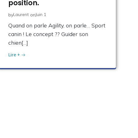
position.
Laurent
Juin 1
by
on
Quand on parle Agility, on parle… Sport
canin ! Le concept ?? Guider son
chien[…]
Lire +