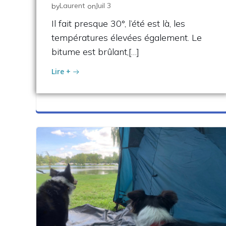
Laurent
Juil 3
by
on
Il fait presque 30°, l’été est là, les
températures élevées également. Le
bitume est brûlant,[…]
Lire +