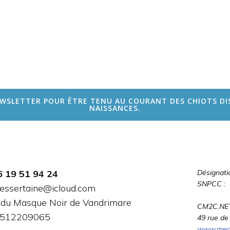
WSLETTER POUR ÊTRE TENU AU COURANT DES CHIOTS DI
NAISSANCES.
6 19 51 94 24
Désignati
SNPCC :
dessertaine@icloud.com
 du Masque Noir de Vandrimare
CM2C.NE
: 512209065
49 rue de
www.media