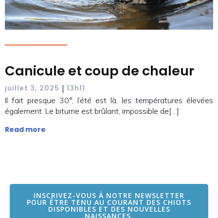
Canicule et coup de chaleur
|
juillet 3, 2025
13h11
Il fait presque 30°, l’été est là, les températures élevées
également. Le bitume est brûlant, impossible de[…]
Read more
INSCRIVEZ-VOUS À NOTRE NEWSLETTER
POUR ÊTRE TENU AU COURANT DES CHIOTS
DISPONIBLES ET DES NOUVELLES
NAISSANCES.