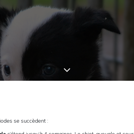
iodes se succèdent :
ale
s’étend jusqu’à 4 semaines. Le chiot, aveugle et sour