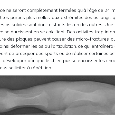
ce ne seront complètement fermées qu’à l’âge de 24 moi
tites parties plus molles, aux extrémités des os longs, q
es os solides sont donc distants les un des autres. Une f
e se durcissent en se calcifiant. Des activités trop int
ure des plaques peuvent causer des micro-fractures, ou
insi déformer les os ou l’articulation, ce qui entraîner
ant de pratiquer des sports ou de réaliser certaines activ
e développer afin que le chien puisse encaisser les cho
us solliciter à répétition.