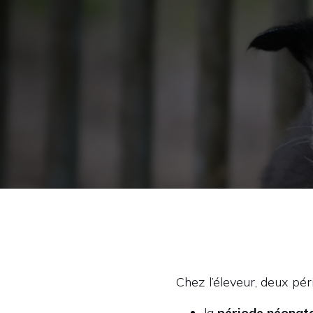
Chez l’éleveur, deux pér
la
période néonat