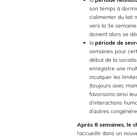
son temps à dormir,
s’alimenter du lait
vers la 3e semaine
doivent alors se dé
la
période de sev
semaines pour certai
début de la sociali
enregistre une mult
inculquer les limit
(toujours avec mam
favorisons ainsi leu
d’interactions huma
d’autres congénère
Après 8 semaines, le c
l’accueillir dans un nouv