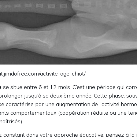
t.jimdofree.com/activite-age-chiot/
e
se situe entre 6 et 12 mois. C’est une période qui cor
e prolonger jusqu’à sa deuxième année. Cette phase, so
se caractérise par une augmentation de l’activité hormo
nts comportementaux (coopération réduite ou une ten
îtrisés).
z constant dans votre approche éducative, pensez à la 