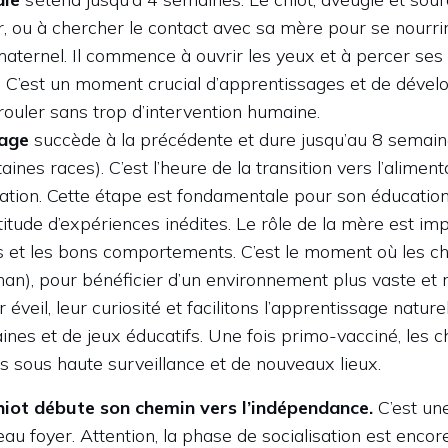
 ou à chercher le contact avec sa mère pour se nourrir
 maternel. Il commence à ouvrir les yeux et à percer ses
. C’est un moment crucial d’apprentissages et de dével
rouler sans trop d’intervention humaine.
rage
succède à la précédente et dure jusqu’au 8 semaine
nes races). C’est l’heure de la transition vers l’alimenta
sation. Cette étape est fondamentale pour son éducation
itude d’expériences inédites. Le rôle de la mère est impor
es et les bons comportements. C’est le moment où les chi
an), pour bénéficier d’un environnement plus vaste et r
r éveil, leur curiosité et facilitons l’apprentissage nature
ines et de jeux éducatifs. Une fois primo-vacciné, les 
s sous haute surveillance et de nouveaux lieux.
hiot débute son chemin vers l’indépendance.
C’est un
eau foyer. Attention, la phase de socialisation est encore