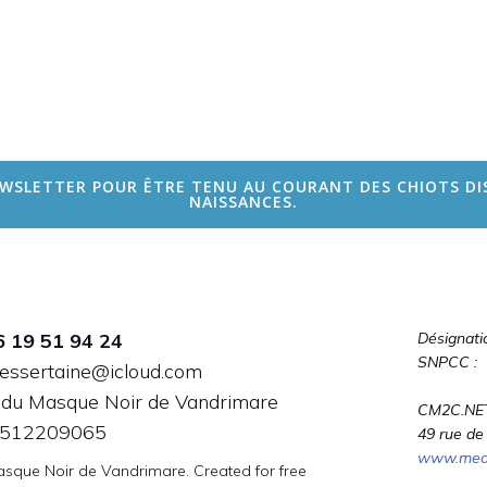
WSLETTER POUR ÊTRE TENU AU COURANT DES CHIOTS DI
NAISSANCES.
6 19 51 94 24
Désignati
SNPCC :
dessertaine@icloud.com
 du Masque Noir de Vandrimare
CM2C.NE
: 512209065
49 rue de
www.media
sque Noir de Vandrimare. Created for free