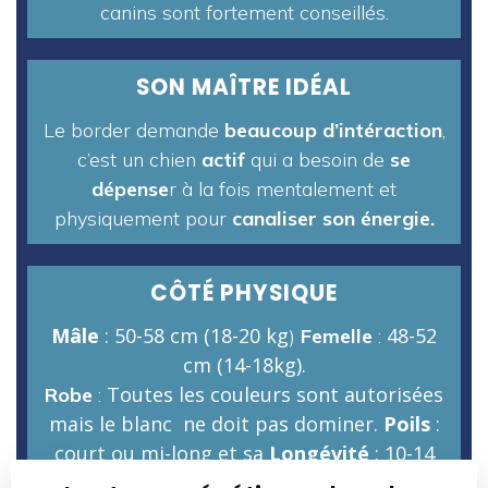
canins sont fortement conseillés.
SON MAÎTRE IDÉAL
Le border demande
beaucoup d’intéraction
,
c’est un chien
actif
qui a besoin de
se
dépense
r à la fois mentalement et
physiquement pour
canaliser son énergie.
CÔTÉ PHYSIQUE
Mâle
: 50-58 cm (18-20 kg
48-52
)
Femelle
:
cm (14-18kg).
Toutes les couleurs sont autorisées
Robe
:
mais le blanc ne doit pas dominer.
Poils
:
court ou mi-long et sa
Longévité
: 10-14
ans.